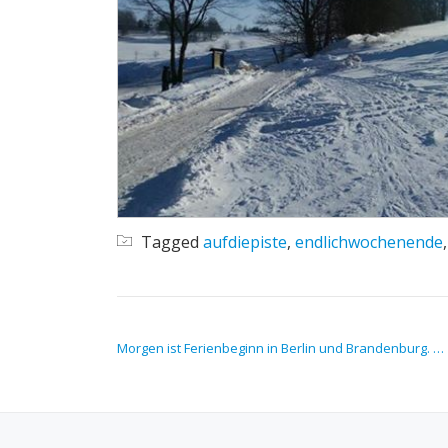
Tagged
aufdiepiste
,
endlichwochenende
BEITRAGS-NAVIGATION
Morgen ist Ferienbeginn in Berlin und Brandenburg. …