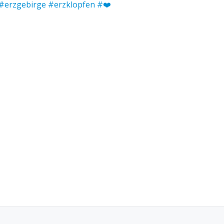
#erzgebirge #erzklopfen #❤️