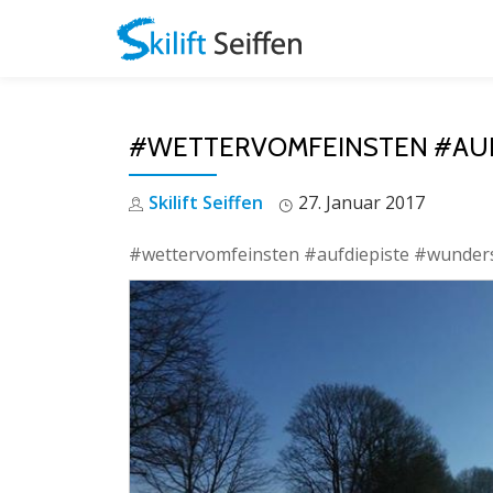
Skip
to
content
#WETTERVOMFEINSTEN #AUF
Skilift Seiffen
27. Januar 2017
#wettervomfeinsten #aufdiepiste #wunder