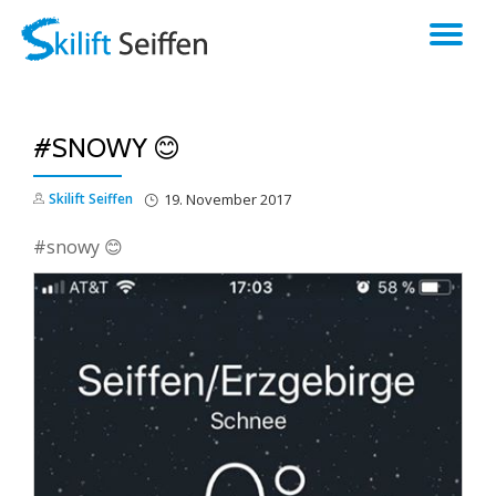
TO
Skip
to
NA
content
#SNOWY 😊
Skilift Seiffen
19. November 2017
#snowy 😊