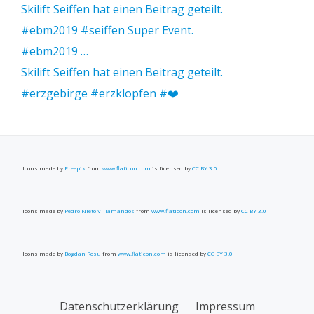
Skilift Seiffen hat einen Beitrag geteilt.
#ebm2019 #seiffen Super Event.
#ebm2019 …
Skilift Seiffen hat einen Beitrag geteilt.
#erzgebirge #erzklopfen #❤️
Icons made by
Freepik
from
www.flaticon.com
is licensed by
CC BY 3.0
Icons made by
Pedro Nieto Villamandos
from
www.flaticon.com
is licensed by
CC BY 3.0
Icons made by
Bogdan Rosu
from
www.flaticon.com
is licensed by
CC BY 3.0
SECONDARY
Datenschutzerklärung
Impressum